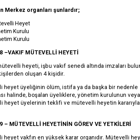
ın Merkez organları şunlardır;
evelli Heyet
etim Kurulu
etim Kurulu
8 –VAKIF MÜTEVELLİ HEYETİ
ütevelli heyeti, işbu vakıf senedi altında imzaları bul
işilerden oluşan 4 kişidir.
i heyet üyeliğinin ölüm, istifa ya da başka bir nedenle
ı halinde, boşalan üyeliklere, yönetim kurulunun veya
i heyet üyelerinin teklifi ve mütevelli heyetin kararıyl
9 – MÜTEVELLİ HEYETİNİN GÖREV VE YETKİLERİ
i heyet vakfın en yüksek karar organıdır. Mütevelli he