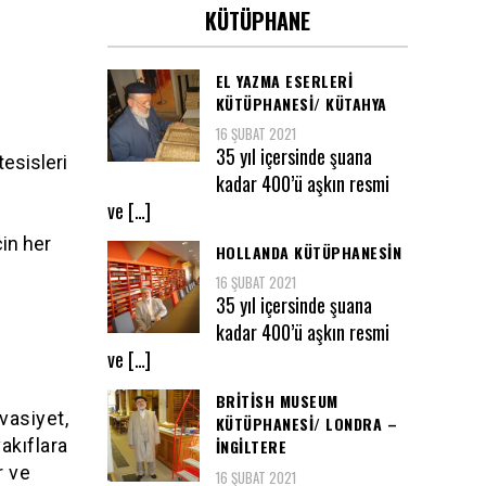
KÜTÜPHANE
ı
EL YAZMA ESERLERI
KÜTÜPHANESI/ KÜTAHYA
16 ŞUBAT 2021
35 yıl içersinde şuana
esisleri
kadar 400’ü aşkın resmi
ve […]
in her
HOLLANDA KÜTÜPHANESIN
16 ŞUBAT 2021
35 yıl içersinde şuana
kadar 400’ü aşkın resmi
ve […]
BRITISH MUSEUM
vasiyet,
KÜTÜPHANESI/ LONDRA –
akıflara
İNGILTERE
r ve
16 ŞUBAT 2021