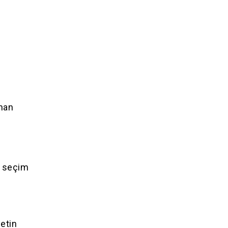
unan
a seçim
yetin