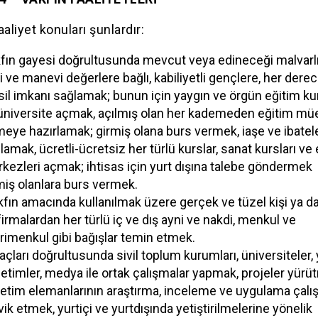
aaliyet konuları şunlardır:
fın gayesi doğrultusunda mevcut veya edineceği malvarlığ
li ve manevi değerlere bağlı, kabiliyetli gençlere, her dere
sil imkanı sağlamak; bunun için yaygın ve örgün eğitim ku
üniversite açmak, açılmış olan her kademeden eğitim m
meye hazırlamak; girmiş olana burs vermek, iaşe ve ibatele
lamak, ücretli-ücretsiz her türlü kurslar, sanat kursları ve
kezleri açmak; ihtisas için yurt dışına talebe göndermek
miş olanlara burs vermek.
fın amacında kullanılmak üzere gerçek ve tüzel kişi ya da
firmalardan her türlü iç ve dış ayni ve nakdi, menkul ve
rimenkul gibi bağışlar temin etmek.
çları doğrultusunda sivil toplum kurumları, üniversiteler, 
etimler, medya ile ortak çalışmalar yapmak, projeler yürü
etim elemanlarının araştırma, inceleme ve uygulama çalış
vik etmek, yurtiçi ve yurtdışında yetiştirilmelerine yönelik