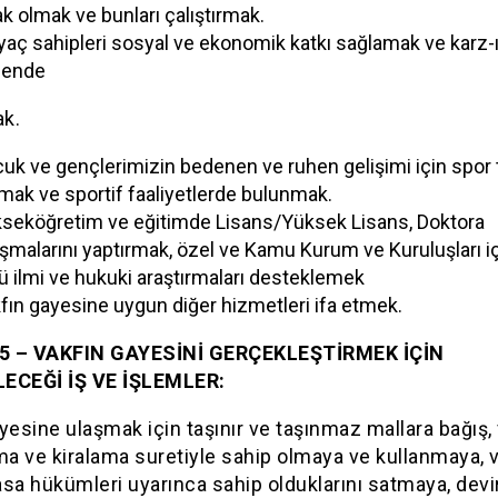
ak olmak ve bunları çalıştırmak.
iyaç sahipleri sosyal ve ekonomik katkı sağlamak ve karz-
sende
k.
uk ve gençlerimizin bedenen ve ruhen gelişimi için spor t
mak ve sportif faaliyetlerde bulunmak.
seköğretim ve eğitimde Lisans/Yüksek Lisans, Doktora
ışmalarını yaptırmak, özel ve Kamu Kurum ve Kuruluşları iç
lü ilmi ve hukuki araştırmaları desteklemek
fın gayesine uygun diğer hizmetleri ifa etmek.
5 – VAKFIN GAYESİNİ GERÇEKLEŞTİRMEK İÇİN
ECEĞİ İŞ VE İŞLEMLER:
yesine ulaşmak için taşınır ve taşınmaz mallara bağış, 
ma ve kiralama suretiyle sahip olmaya ve kullanmaya, v
yasa hükümleri uyarınca sahip olduklarını satmaya, devi