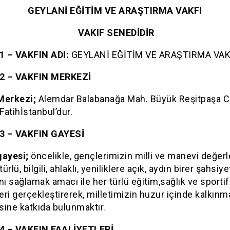
GEYLANİ EĞİTİM VE ARAŞTIRMA VAKFI
VAKIF SENEDİDİR
1 – VAKFIN ADI:
GEYLANİ EĞİTİM VE ARAŞTIRMA VAKFI
2 – VAKFIN MERKEZİ
Merkezi;
Alemdar Balabanağa Mah. Büyük Reşitpaşa C
Fatihİstanbul’dur.
3 – VAKFIN GAYESİ
gayesi;
öncelikle, gençlerimizin milli ve manevi değerl
türlü, bilgili, ahlaklı, yeniliklere açık, aydın birer şahsiye
nı sağlamak amacı ile her türlü eğitim,sağlık ve sportif
leri gerçekleştirerek, milletimizin huzur içinde kalkınm
ine katkıda bulunmaktır.
4 – VAKFIN FAALİYETLERİ