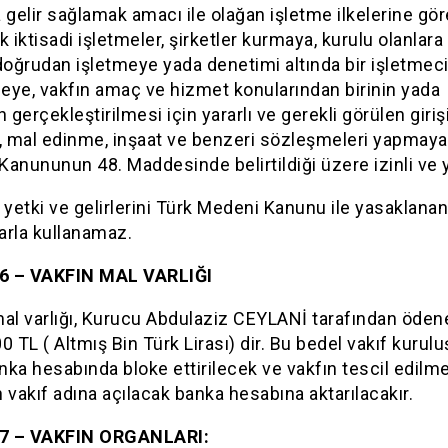
 gelir sağlamak amacı ile olağan işletme ilkelerine gör
k iktisadi işletmeler, şirketler kurmaya, kurulu olanlara 
doğrudan işletmeye yada denetimi altında bir işletmec
meye, vakfın amaç ve hizmet konularından birinin yada
gerçekleştirilmesi için yararlı ve gerekli görülen giriş
f, mal edinme, inşaat ve benzeri sözleşmeleri yapmaya
anununun 48. Maddesinde belirtildiği üzere izinli ve ye
 yetki ve gelirlerini Türk Medeni Kanunu ile yasaklanan
arla kullanamaz.
6 – VAKFIN MAL VARLIĞI
mal varlığı, Kurucu Abdulaziz CEYLANİ tarafından öde
0 TL ( Altmış Bin Türk Lirası) dir. Bu bedel vakıf kuru
ka hesabında bloke ettirilecek ve vakfın tescil edilm
 vakıf adına açılacak banka hesabına aktarılacakır.
7 – VAKFIN ORGANLARI: