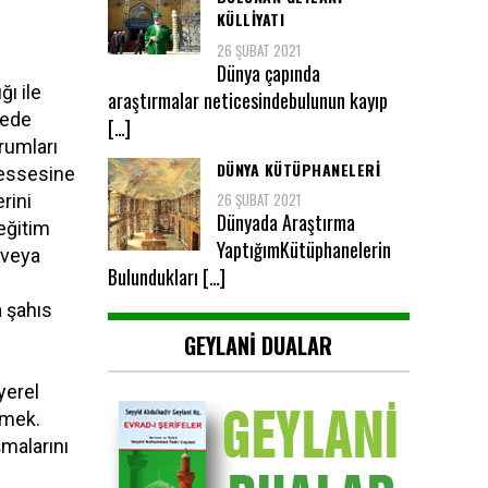
KÜLLİYATI
26 ŞUBAT 2021
Dünya çapında
ı ile
araştırmalar neticesindebulunun kayıp
cede
[…]
rumları
DÜNYA KÜTÜPHANELERİ
üessesine
26 ŞUBAT 2021
rini
Dünyada Araştırma
 eğitim
YaptığımKütüphanelerin
 veya
Bulundukları […]
 şahıs
GEYLANI DUALAR
yerel
tmek.
malarını