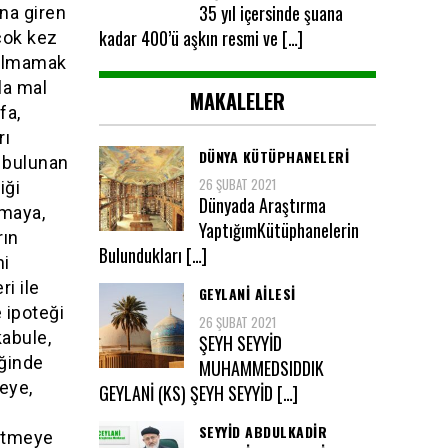
35 yıl içersinde şuana
ına giren
kadar 400’ü aşkın resmi ve […]
 çok kez
 olmamak
la mal
MAKALELER
fa,
rı
DÜNYA KÜTÜPHANELERİ
 bulunan
26 ŞUBAT 2021
iği
Dünyada Araştırma
lmaya,
YaptığımKütüphanelerin
rın
Bulundukları […]
ni
ri ile
GEYLANI AILESI
 ipoteği
26 ŞUBAT 2021
kabule,
ŞEYH SEYYİD
iğinde
MUHAMMEDSIDDIK
eye,
GEYLANİ (KS) ŞEYH SEYYİD […]
SEYYID ABDULKADIR
 etmeye