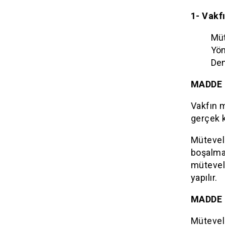
1- Vakf
Müt
Yön
Den
MADDE 
Vakfın m
gerçek k
Mütevell
boşalmas
mütevell
yapılır.
MADDE 
Mütevell