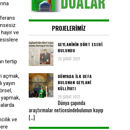
rına
nferans
kimsesiz
PROJELERIMIZ
 hayır ve
esislere
GEYLANININ DÖRT ESERI
BULUNDU
26 ŞUBAT 2021
rı tertip
ri açmak,
DÜNYADA ILK DEFA
BULUNAN GEYLANİ
lı yayın
KÜLLİYATI
örsel,
26 ŞUBAT 2021
r yapmak,
Dünya çapında
halarda
araştırmalar neticesindebulunun kayıp
[…]
ncilik ve
lere