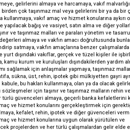
meye, gelirlerini almaya ve harcamaya, vakıf malvarlığ
a birden çok taşınmaz mal veya gelirlerini bir ya da bir
da kullanmaya, vakıf amaç ve hizmet konularına aykırı
le yapılacak bağış ve vasiyet, satın alma ve diğer yollar
aşınır ve taşınmaz malları ve paraları yönetim ve tasarru
değerleri almaya ve vakfın amacı doğrultusunda bunla
ndirip satmaya, vakfın amaçlarına benzer çalışmalarda
e yurt dışındaki vakıflar, gerçek ve tüzel kişiler ile işbirl
, kamu kurum ve kuruluşları dışındakilerden yardım a
ımı sağlamak için anlaşmalar yapmaya, taşınmaz malla
intifa, sükna, üst, rehin, ipotek gibi mülkiyetten gayri ay
ı kabule, bu hakları kullanmaya, olan ya da olacak gelirle
 sözleşmeler için taşınır ve taşınmaz malların rehin ve
r türlü güvenceleri almaya, geçerli banka kefaletlerini 
maç ve hizmet konularını gerçekleştirmek için gerekt
maya, kefalet, rehin, ipotek ve diğer güvenceleri verm
amaç ve hizmet konularına uygun olarak yürütülen ve
cek projelerden ve her türlü çalışmalardan gelir elde