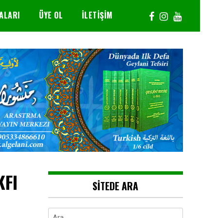
ALARI
ÜYE OL
İLETIŞIM
KFI
SITEDE ARA
Arama: