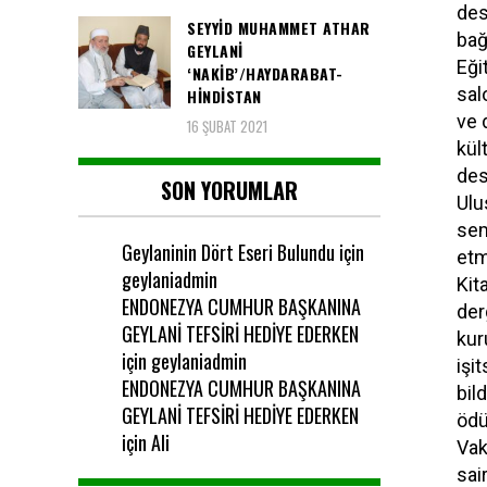
des
SEYYID MUHAMMET ATHAR
bağ
GEYLANI
Eği
‘NAKIB’/HAYDARABAT-
sal
HINDISTAN
ve 
16 ŞUBAT 2021
kül
des
SON YORUMLAR
Ulu
sem
Geylaninin Dört Eseri Bulundu
için
etm
geylaniadmin
Kit
ENDONEZYA CUMHUR BAŞKANINA
der
GEYLANİ TEFSİRİ HEDİYE EDERKEN
kur
için
geylaniadmin
işi
ENDONEZYA CUMHUR BAŞKANINA
bil
GEYLANİ TEFSİRİ HEDİYE EDERKEN
ödü
için
Ali
Vak
sai