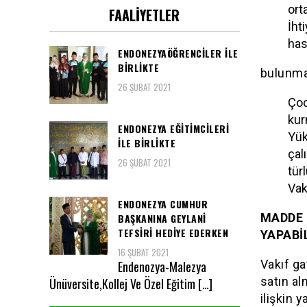
ort
FAALIYETLER
İht
ha
ENDONEZYAÖĞRENCİLER İLE
BİRLİKTE
bulunma
26 ŞUBAT 2021
Çoc
kur
ENDONEZYA EĞİTİMCİLERİ
Yük
İLE BİRLİKTE
çal
26 ŞUBAT 2021
tür
Vak
ENDONEZYA CUMHUR
MADDE 
BAŞKANINA GEYLANİ
TEFSİRİ HEDİYE EDERKEN
YAPABİL
16 ŞUBAT 2021
Vakıf ga
Endenozya-Malezya
satın al
Ünüversite,Kollej Ve Özel Eğitim […]
ilişkin 