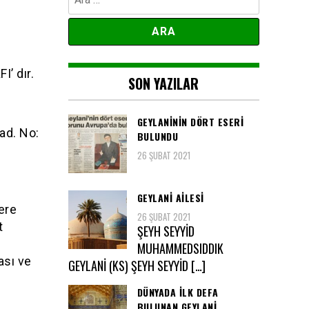
’ dır.
SON YAZILAR
GEYLANININ DÖRT ESERI
ad. No:
BULUNDU
26 ŞUBAT 2021
GEYLANI AILESI
ere
26 ŞUBAT 2021
t
ŞEYH SEYYİD
MUHAMMEDSIDDIK
ası ve
GEYLANİ (KS) ŞEYH SEYYİD […]
DÜNYADA ILK DEFA
BULUNAN GEYLANİ