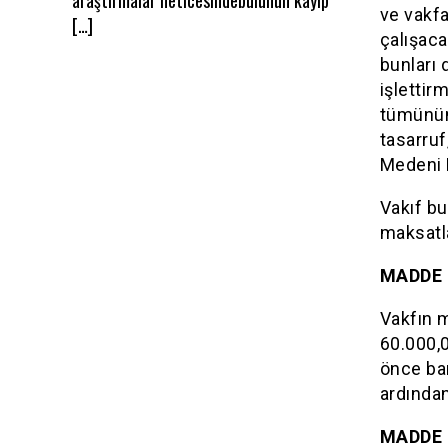
ve vakfa
[…]
çalışaca
bunları 
işlettir
tümünün 
tasarru
Medeni K
Vakıf bu
maksatl
MADDE 
Vakfın 
60.000,0
önce ban
ardından
MADDE 