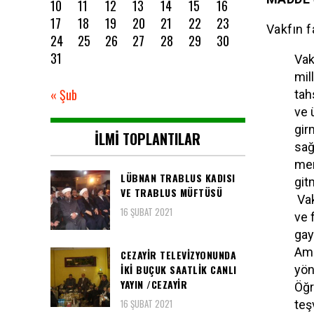
10
11
12
13
14
15
16
17
18
19
20
21
22
23
Vakfın f
24
25
26
27
28
29
30
31
Vak
mil
« Şub
tah
ve 
gir
İLMI TOPLANTILAR
sağ
mer
LÜBNAN TRABLUS KADISI
git
VE TRABLUS MÜFTÜSÜ
Vak
16 ŞUBAT 2021
ve 
gay
Ama
CEZAYIR TELEVIZYONUNDA
IKI BUÇUK SAATLIK CANLI
yön
YAYIN /CEZAYIR
Öğr
16 ŞUBAT 2021
teş