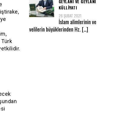
GEYLANİ VE GEYLANİ
e
KÜLLİYATI
iştirake,
26 ŞUBAT 2021
iye
İslam alimlerinin ve
velilerin büyüklerinden Hz. […]
im,
 Türk
tkilidir.
necek
luşundan
esi