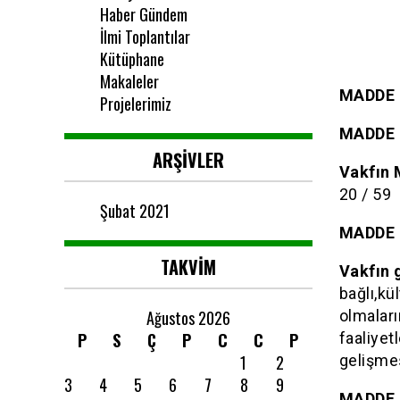
Haber Gündem
İlmi Toplantılar
Kütüphane
Makaleler
MADDE 
Projelerimiz
MADDE 
ARŞIVLER
Vakfın 
20 / 59 
Şubat 2021
MADDE 
TAKVIM
Vakfın 
bağlı,kül
Ağustos 2026
olmaları
P
S
Ç
P
C
C
P
faaliyet
1
2
gelişmes
3
4
5
6
7
8
9
MADDE 