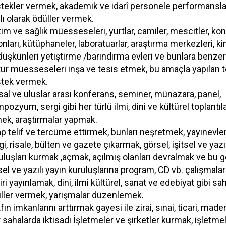
tekler vermek, akademik ve idarî personele performansla
lı olarak ödüller vermek.
tim ve sağlık müesseseleri, yurtlar, camiler, mescitler, ko
onları, kütüphaneler, laboratuarlar, araştırma merkezleri, 
düşkünleri yetiştirme /barındırma evleri ve bunlara benzer
tür müesseseleri inşa ve tesis etmek, bu amaçla yapılan t
tek vermek.
sal ve uluslar arası konferans, seminer, münazara, panel,
pozyum, sergi gibi her türlü ilmi, dini ve kültürel toplantıla
ek, araştırmalar yapmak.
ap telif ve tercüme ettirmek, bunları neşretmek, yayınevle
gi, risale, bülten ve gazete çıkarmak, görsel, işitsel ve yazı
uluşları kurmak ,açmak, açılmış olanları devralmak ve bu g
tsel ve yazılı yayın kuruluşlarına program, CD vb. çalışmala
diri yayınlamak, dini, ilmi kültürel, sanat ve edebiyat gibi sa
ller vermek, yarışmalar düzenlemek.
fın imkanlarını arttırmak gayesi ile zirai, sınai, ticari, made
r sahalarda iktisadi İşletmeler ve şirketler kurmak, işletme