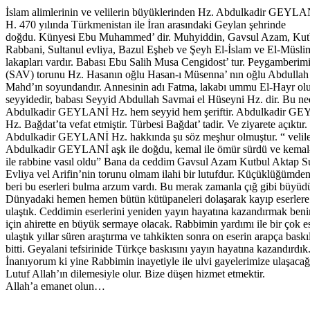
İslam alimlerinin ve velilerin büyüklerinden Hz. Abdulkadir GEYLA
H. 470 yılında Türkmenistan ile İran arasındaki Geylan şehrinde
doğdu. Künyesi Ebu Muhammed’ dir. Muhyiddin, Gavsul Azam, Kut
Rabbani, Sultanul evliya, Bazul Eşheb ve Şeyh El-İslam ve El-Müslim
lakapları vardır. Babası Ebu Salih Musa Cengidost’ tur. Peygamberim
(SAV) torunu Hz. Hasanın oğlu Hasan-ı Müsenna’ nın oğlu Abdullah
Mahd’ın soyundandır. Annesinin adı Fatma, lakabı ummu El-Hayr ol
seyyidedir, babası Seyyid Abdullah Savmai el Hüseyni Hz. dir. Bu ne
Abdulkadir GEYLANİ Hz. hem seyyid hem şeriftir. Abdulkadir G
Hz. Bağdat’ta vefat etmiştir. Türbesi Bağdat’ tadir. Ve ziyarete açıktır.
Abdulkadir GEYLANİ Hz. hakkında şu söz meşhur olmuştur. “ veliler
Abdulkadir GEYLANİ aşk ile doğdu, kemal ile ömür sürdü ve kemal-
ile rabbine vasıl oldu” Bana da ceddim Gavsul Azam Kutbul Aktap Su
Evliya vel Arifin’nin torunu olmam ilahi bir lutufdur. Küçüklüğümde
beri bu eserleri bulma arzum vardı. Bu merak zamanla çığ gibi büyüd
Dünyadaki hemen hemen bütün kütüpaneleri dolaşarak kayıp eserlere
ulaştık. Ceddimin eserlerini yeniden yayın hayatına kazandırmak ben
için ahirette en büyük sermaye olacak. Rabbimin yardımı ile bir çok e
ulaştık yıllar süren araştırma ve tahkikten sonra on eserin arapça baskıl
bitti. Geyalani tefsirinide Türkçe baskısını yayın hayatına kazandırdık
İnanıyorum ki yine Rabbimin inayetiyle ile ulvi gayelerimize ulaşacağ
Lutuf Allah’ın dilemesiyle olur. Bize düşen hizmet etmektir.
Allah’a emanet olun…