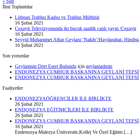
« Şub
İlmi Toplantılar
Lübnan Trablus Kadısı ve Trablus Müftüsü
16 Şubat 2021
Cezayir Televizyonunda iki buçuk saatlik canlı yayın /Cezayir
16 Şubat 2021
Seyyid Muhammet Athar Geylani ‘Nakib’/Haydarabat- Hindist
16 Şubat 2021
Son yorumlar
Geylaninin Dört Eseri Bulundu
için
geylaniadmin
ENDONEZYA CUMHUR BAŞKANINA GEYLANİ TEFSİ
ENDONEZYA CUMHUR BAŞKANINA GEYLANİ TEFSİ
Faaliyetler
ENDONEZYAÖĞRENCİLER İLE BİRLİKTE
26 Şubat 2021
ENDONEZYA EĞİTİMCİLERİ İLE BİRLİKTE
26 Şubat 2021
ENDONEZYA CUMHUR BAŞKANINA GEYLANİ TEFSİ
16 Şubat 2021
Endenozya-Malezya Ünüversite,Kollej Ve Özel Eğitim […]