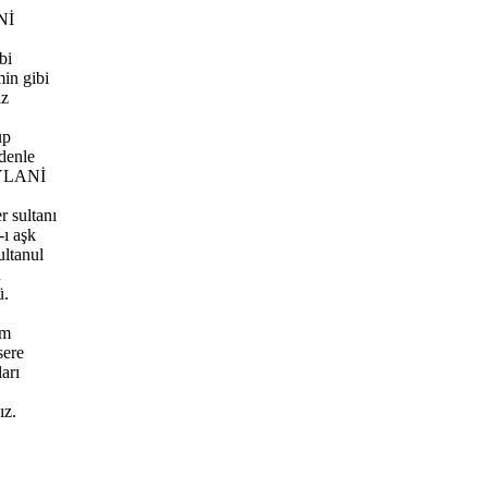
Nİ
bi
in gibi
iz
up
denle
EYLANİ
 sultanı
ı aşk
ltanul
n
ü.
im
sere
arı
.
ız.