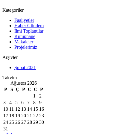
Kategoriler
Faaliyetler
Haber Gündem
İlmi Toplantılar
Kütüphane
Makaleler
Projelerimiz
Arşivler
Şubat 2021
Takvim
Ağustos 2026
P
S
Ç
P
C
C
P
1
2
3
4
5
6
7
8
9
10
11
12
13
14
15
16
17
18
19
20
21
22
23
24
25
26
27
28
29
30
31