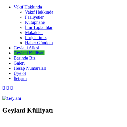
Skip
Vakıf Hakkında
to
Vakıf Hakkında
content
Faaliyetler
Kütüphane
İlmi Toplantılar
Makaleler
Projelerimiz
Haber Gündem
Geylani Ailesi
Geylani Külliyatı
Basında Biz
Galeri
Hesap Numaraları
Üye ol
İletişim
Geylani
Geylani Eğitim ve Araştırma Vakfı
Geylani Külliyatı