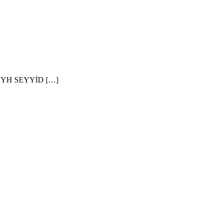
YH SEYYİD […]