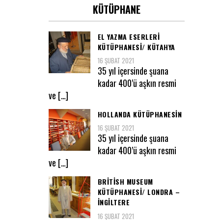
KÜTÜPHANE
EL YAZMA ESERLERI
KÜTÜPHANESI/ KÜTAHYA
16 ŞUBAT 2021
35 yıl içersinde şuana
kadar 400’ü aşkın resmi
ve […]
HOLLANDA KÜTÜPHANESIN
16 ŞUBAT 2021
35 yıl içersinde şuana
kadar 400’ü aşkın resmi
ve […]
BRITISH MUSEUM
KÜTÜPHANESI/ LONDRA –
İNGILTERE
16 ŞUBAT 2021