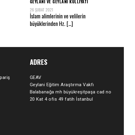
GEYLANİ VE GEYLANİ KÜLLİYATI
26 ŞUBAT 2021
İslam alimlerinin ve velilerin
büyüklerinden Hz. […]
ADRES
ipariş
GEAV
Geylani Eğitim Araştırma Vakfı
Balabanağa mh büyükreşitpaşa cad no
20 Kat 4 ofis 49 fatih İstanbul