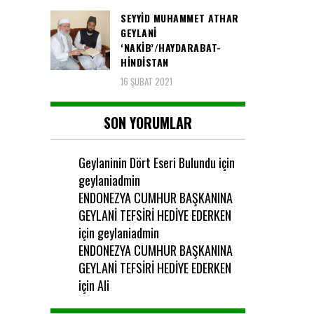
SEYYID MUHAMMET ATHAR
GEYLANI
‘NAKIB’/HAYDARABAT-
HINDISTAN
16 ŞUBAT 2021
SON YORUMLAR
Geylaninin Dört Eseri Bulundu
için
geylaniadmin
ENDONEZYA CUMHUR BAŞKANINA
GEYLANİ TEFSİRİ HEDİYE EDERKEN
için
geylaniadmin
ENDONEZYA CUMHUR BAŞKANINA
GEYLANİ TEFSİRİ HEDİYE EDERKEN
için
Ali