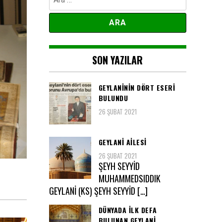
SON YAZILAR
GEYLANININ DÖRT ESERI
BULUNDU
26 ŞUBAT 2021
GEYLANI AILESI
26 ŞUBAT 2021
ŞEYH SEYYİD
MUHAMMEDSIDDIK
GEYLANİ (KS) ŞEYH SEYYİD […]
DÜNYADA ILK DEFA
BULUNAN GEYLANİ