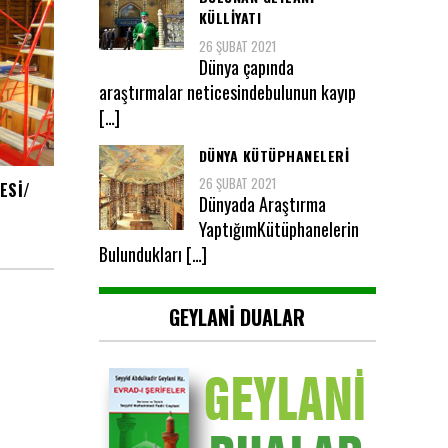
KÜLLİYATI
26 ŞUBAT 2021
Dünya çapında
araştırmalar neticesindebulunun kayıp
[…]
DÜNYA KÜTÜPHANELERİ
26 ŞUBAT 2021
ESI/
Dünyada Araştırma
YaptığımKütüphanelerin
Bulundukları […]
GEYLANI DUALAR