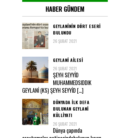
HABER GÜNDEM
GEYLANININ DÖRT ESERI
BULUNDU
26 ŞUBAT 2021
GEYLANI AILESI
26 ŞUBAT 2021
ŞEYH SEYYİD
MUHAMMEDSIDDIK
GEYLANİ (KS) ŞEYH SEYYİD […]
DÜNYADA ILK DEFA
BULUNAN GEYLANİ
KÜLLİYATI
26 ŞUBAT 2021
Dünya çapında
araştırmalar neticesindebulunun kayıp