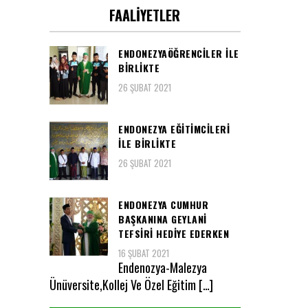
FAALIYETLER
ENDONEZYAÖĞRENCİLER İLE
BİRLİKTE
26 ŞUBAT 2021
ENDONEZYA EĞİTİMCİLERİ
İLE BİRLİKTE
26 ŞUBAT 2021
ENDONEZYA CUMHUR
BAŞKANINA GEYLANİ
TEFSİRİ HEDİYE EDERKEN
16 ŞUBAT 2021
Endenozya-Malezya
Ünüversite,Kollej Ve Özel Eğitim […]