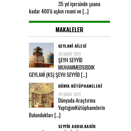
35 yıl içersinde şuana
kadar 400’ü aşkın resmi ve […]
MAKALELER
GEYLANI AILESI
26 ŞUBAT 2021
ŞEYH SEYYİD
MUHAMMEDSIDDIK
GEYLANİ (KS) ŞEYH SEYYİD […]
DÜNYA KÜTÜPHANELERİ
26 ŞUBAT 2021
Dünyada Araştırma
YaptığımKütüphanelerin
Bulundukları […]
SEYYID ABDULKADIR