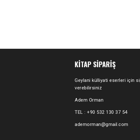
KITAP SIPARIŞ
Geylani külliyati eserleri için s
verebilirsiniz
Adem Orman
TEL : +90 532 130 37 54
ademorman@gmail.com