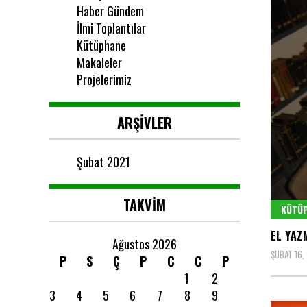
Haber Gündem
İlmi Toplantılar
Kütüphane
Makaleler
Projelerimiz
ARŞIVLER
Şubat 2021
TAKVIM
KÜTÜ
EL YAZ
Ağustos 2026
ŞUBAT 16,
P
S
Ç
P
C
C
P
1
2
3
4
5
6
7
8
9