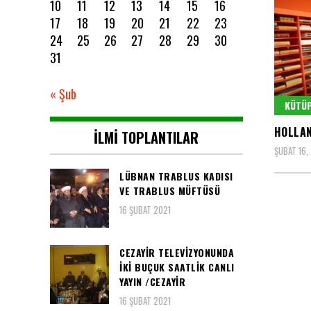
10
11
12
13
14
15
16
17
18
19
20
21
22
23
24
25
26
27
28
29
30
31
« Şub
KÜTÜ
HOLLA
İLMI TOPLANTILAR
ŞUBAT 16,
LÜBNAN TRABLUS KADISI
VE TRABLUS MÜFTÜSÜ
16 ŞUBAT 2021
CEZAYIR TELEVIZYONUNDA
IKI BUÇUK SAATLIK CANLI
YAYIN /CEZAYIR
16 ŞUBAT 2021