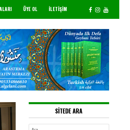
ALARI
ÜYE OL
İLETIŞIM
SITEDE ARA
Arama: